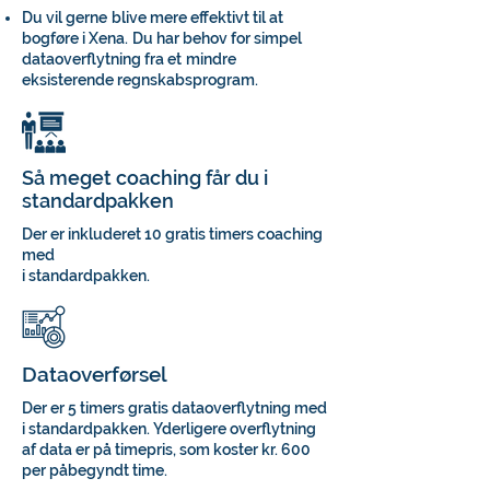
Du vil gerne
blive mere effektivt til at
bogføre i Xena.
Du har behov for simpel
dataoverflytning fra et
mindre
eksisterende regnskabsprogram.
Så meget coaching får du i
standardpakken
Der er inkluderet 10 gratis timers coaching
med
i standardpakken.
Dataoverførsel
Der er 5 timers gratis dataoverflytning med
i standardpakken. Yderligere overflytning
af data er på timepris, som koster kr. 600
per påbegyndt time.