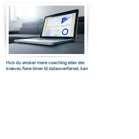
Hvis du ønsker mere coaching eller der
kræves flere timer til dataoverførsel, kan
du vælge vores Eksklusivpakke eller
tilkøbe timer for kr. 600 pr. time.
Alternativt kan du købe ekstra coaching til
en timepris på kr. 600, hvis du har behov
for det. Vi sælger også coaching på
klippekort, hvor 10 klip koster kr. 5000.
Book nu